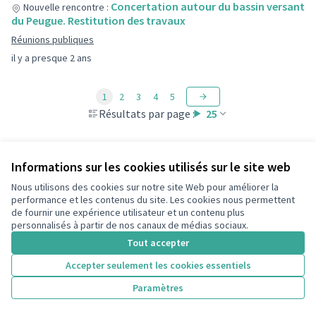
Concertation autour du bassin versant
Nouvelle rencontre :
du Peugue. Restitution des travaux
Réunions publiques
il y a presque 2 ans
1
2
3
4
5
Résultats par page :
25
Informations sur les cookies utilisés sur le site web
Nous utilisons des cookies sur notre site Web pour améliorer la
performance et les contenus du site. Les cookies nous permettent
de fournir une expérience utilisateur et un contenu plus
Conditions d'utilisation
personnalisés à partir de nos canaux de médias sociaux.
Paramètres des cookies
Tout accepter
Accepter seulement les cookies essentiels
Licence Cre
(Lien extern
Paramètres
(Lien externe)
Site réalisé grâce au
logiciel libre Decidim
.
(Lien externe)