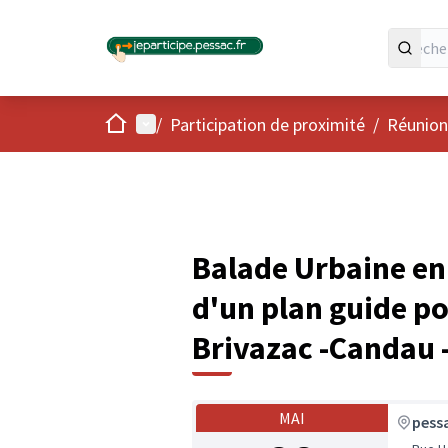
Accueil
Menu principal
/
Participation de proximité
/
Réunion
Balade Urbaine en
d'un plan guide po
Brivazac -Candau 
MAI
pess