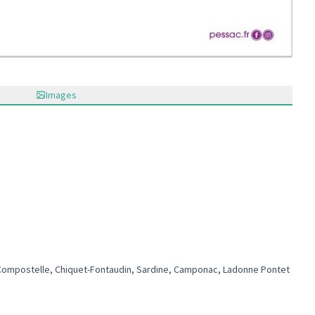
Images
e-Compostelle, Chiquet-Fontaudin, Sardine, Camponac, Ladonne Pontet
teur 2 : Brivazac-Candau, La Paillère-Compostelle, Chiquet-Fontaudin, Sardi