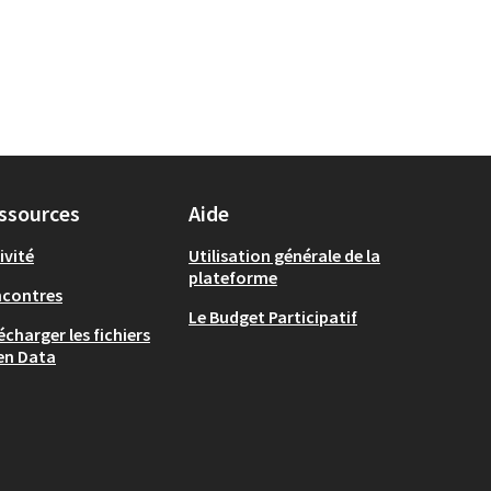
ssources
Aide
ivité
Utilisation générale de la
plateforme
ncontres
Le Budget Participatif
écharger les fichiers
en Data