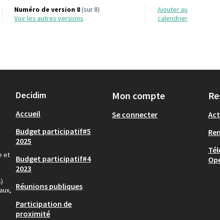
Numéro de version 8
(sur 8)
Ajouter au
voir les autres versions
calendrier
Decidim
Mon compte
Re
Accueil
Se connecter
Act
Budget participatif#5
Re
2025
Tél
e et
Budget participatif#4
Op
2023
)
Réunions publiques
aux,
Participation de
proximité