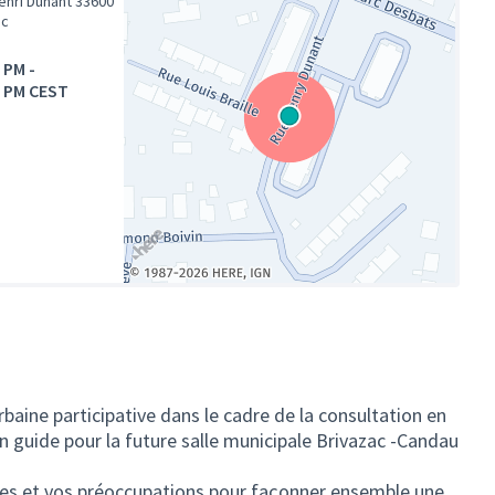
enri Dunant 33600
ac
0 PM
-
0 PM CEST
(Lien externe)
rbaine participative dans le cadre de la consultation en
an guide pour la future salle municipale Brivazac -Candau
ies et vos préoccupations pour façonner ensemble une