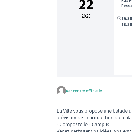
22
Rue H
Pess
2025
15:3
16:3
Rencontre officielle
La Ville vous propose une balade u
prévision de la production d'un pl
- Compostelle - Campus.
Venez partager vos idées, vos env