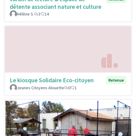
détente associant nature et culture
Hélène S.
3
14
Le kiosque Solidaire Eco-citoyen
Retenue
Jeunes Citoyens Alouette
0
1