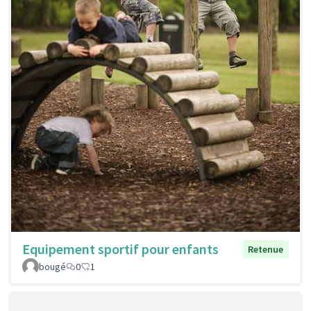
Equipement sportif pour enfants
Retenue
bougé
0
1