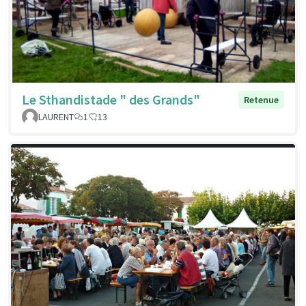
Le Sthandistade " des Grands"
Retenue
LAURENT
1
13