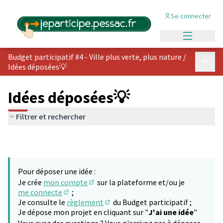
Se connecter
Menu princi
Budget participatif #4 - Ville plus verte, plus nature
/
Menu p
Idées déposées💡
Idées déposées💡
Filtrer et rechercher
Pour déposer une idée :
Je crée
mon compte
sur la plateforme et/ou je
(S'ouvre dans un nouvel onglet)
me connecte
;
(S'ouvre dans un nouvel onglet)
Je consulte le
règlement
du Budget participatif ;
(S'ouvre dans un nouvel onglet)
Je dépose mon projet en cliquant sur "
J'ai une idée
"