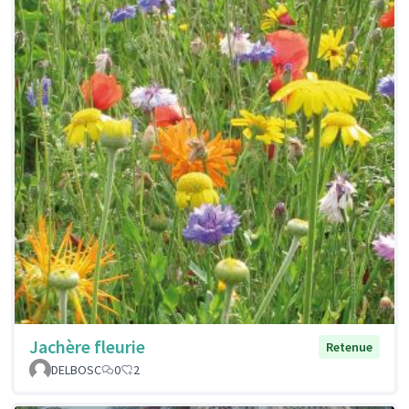
Jachère fleurie
Retenue
DELBOSC
0
2