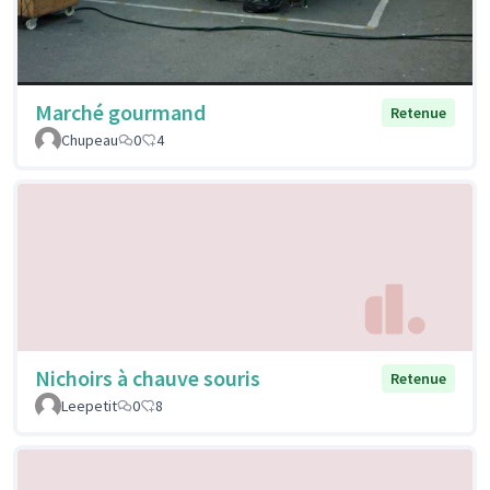
Marché gourmand
Retenue
Chupeau
0
4
Nichoirs à chauve souris
Retenue
Leepetit
0
8