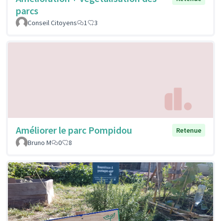
parcs
Conseil Citoyens
1
3
Améliorer le parc Pompidou
Retenue
Bruno M
0
8