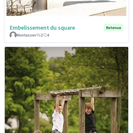
Embelissement du square
Retenue
Montassier
2
4