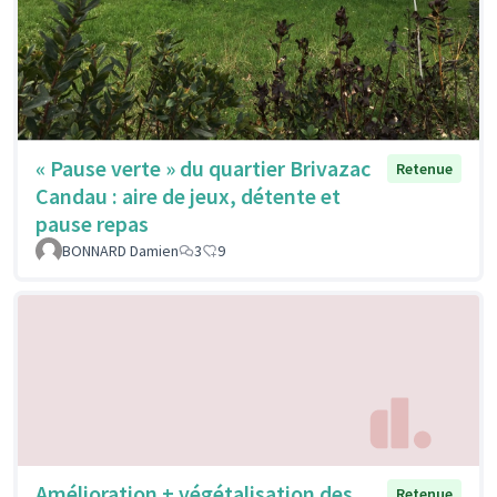
« Pause verte » du quartier Brivazac
Retenue
Candau : aire de jeux, détente et
pause repas
BONNARD Damien
3
9
Amélioration + végétalisation des
Retenue