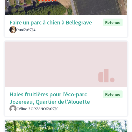
Faire un parc à chien à Bellegrave
Retenue
Run
6
4
Haies fruitières pour l’éco-parc
Retenue
Jozereau, Quartier de l'Alouette
Céline ZORZANO
0
0