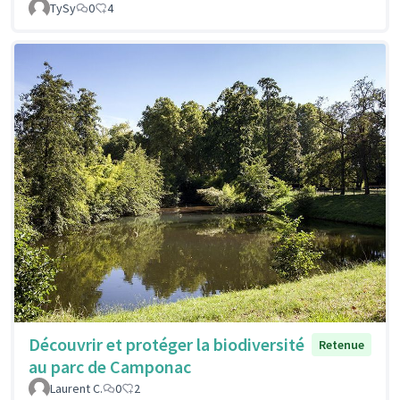
TySy
0
4
Découvrir et protéger la biodiversité
Retenue
au parc de Camponac
Laurent C.
0
2