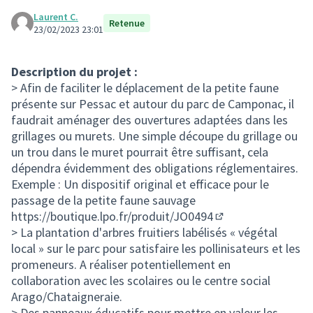
Laurent C.
Retenue
23/02/2023 23:01
Description du projet :
> Afin de faciliter le déplacement de la petite faune
présente sur Pessac et autour du parc de Camponac, il
faudrait aménager des ouvertures adaptées dans les
grillages ou murets. Une simple découpe du grillage ou
un trou dans le muret pourrait être suffisant, cela
dépendra évidemment des obligations réglementaires.
Exemple : Un dispositif original et efficace pour le
passage de la petite faune sauvage
https://boutique.lpo.fr/produit/JO0494
(Lien externe)
> La plantation d'arbres fruitiers labélisés « végétal
local » sur le parc pour satisfaire les pollinisateurs et les
promeneurs. A réaliser potentiellement en
collaboration avec les scolaires ou le centre social
Arago/Chataigneraie.
> Des panneaux éducatifs pour mettre en valeur les