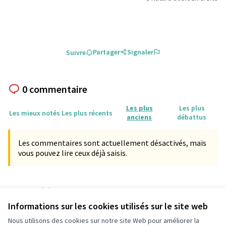
Filtrer les résultats de la 
Partager
Signaler
Suivre
0 commentaire
Les plus
Les plus
Les mieux notés
Les plus récents
anciens
débattus
Les commentaires sont actuellement désactivés, mais
vous pouvez lire ceux déjà saisis.
Référence : participationpessac-PROP-2023-02-829
Numéro de version 2
(sur 2)
voir les autres versions
Informations sur les cookies utilisés sur le site web
Vérifiez l'empreinte numérique
Nous utilisons des cookies sur notre site Web pour améliorer la