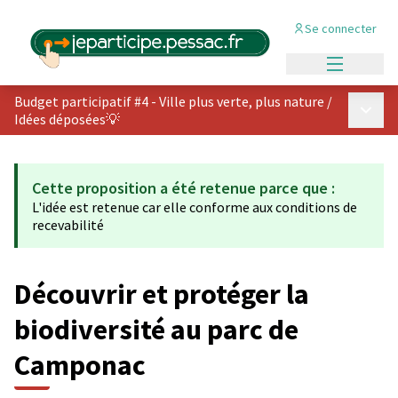
Se connecter
Menu princi
Budget participatif #4 - Ville plus verte, plus nature
/
Menu p
Idées déposées💡
Cette proposition a été retenue parce que :
L'idée est retenue car elle conforme aux conditions de
recevabilité
Découvrir et protéger la
biodiversité au parc de
Camponac