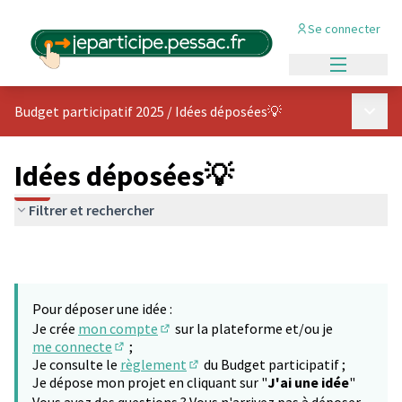
Se connecter
Menu princi
Menu p
Budget participatif 2025
/
Idées déposées💡
Idées déposées💡
Filtrer et rechercher
Pour déposer une idée :
Je crée
mon compte
sur la plateforme et/ou je
(S'ouvre dans un nouvel onglet)
me connecte
;
(S'ouvre dans un nouvel onglet)
Je consulte le
règlement
du Budget participatif ;
(S'ouvre dans un nouvel onglet)
Je dépose mon projet en cliquant sur "
J'ai une idée
"