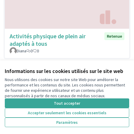
Activités physique de plein air
Retenue
adaptés à tous
Diana
0
0
Informations sur les cookies utilisés sur le site web
Voir toutes les propositions retirées
Nous utilisons des cookies sur notre site Web pour améliorer la
performance et les contenus du site. Les cookies nous permettent
de fournir une expérience utilisateur et un contenu plus
Conditions d'utilisation
personnalisés à partir de nos canaux de médias sociaux.
Paramètres des cookies
Tout accepter
Accepter seulement les cookies essentiels
Licence Cre
(Lien extern
Paramètres
(Lien externe)
Site réalisé grâce au
logiciel libre Decidim
.
(Lien externe)