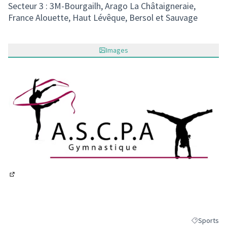
Secteur 3 : 3M-Bourgailh, Arago La Châtaigneraie,
France Alouette, Haut Lévêque, Bersol et Sauvage
Images
(S'ouvre dans un nouvel onglet)
Sports
Filtrer les 