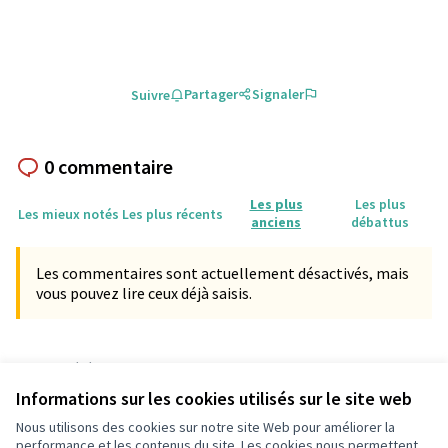
Partager
Signaler
Suivre
0 commentaire
Les plus
Les plus
Les mieux notés
Les plus récents
anciens
débattus
Les commentaires sont actuellement désactivés, mais
vous pouvez lire ceux déjà saisis.
Référence : participationpessac-PROP-2025-02-11088
Numéro de version 3
(sur 3)
voir les autres versions
Informations sur les cookies utilisés sur le site web
Vérifiez l'empreinte numérique
Nous utilisons des cookies sur notre site Web pour améliorer la
performance et les contenus du site. Les cookies nous permettent