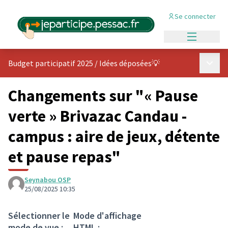
Se connecter
Menu princi
Menu p
Budget participatif 2025
/
Idées déposées💡
Changements sur "« Pause
verte » Brivazac Candau -
campus : aire de jeux, détente
et pause repas"
Seynabou OSP
25/08/2025 10:35
Sélectionner le
Mode d'affichage
mode de vue :
HTML :