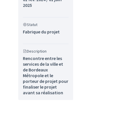
2025
Statut
Fabrique du projet
Description
Rencontre entre les
services de la ville et
de Bordeaux
Métropole et le
porteur de projet pour
finaliser le projet
-Compostelle, Chiquet-Fontaudin, Sardine, Camponac, Ladonne Pontet et Saige
avant sa réalisation