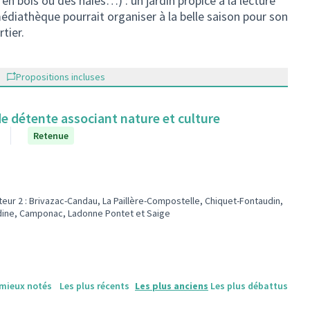
n bois ou des haies…) : un jardin propice à la lecture
médiathèque pourrait organiser à la belle saison pour son
tier.
Propositions incluses
de détente associant nature et culture
Retenue
eur 2 : Brivazac-Candau, La Paillère-Compostelle, Chiquet-Fontaudin,
 de la catégorie : Mieux vivre ensemble
er les résultats pour le secteur : Secteur 2 : Brivazac-Candau, La Paillère
dine, Camponac, Ladonne Pontet et Saige
 mieux notés
Les plus récents
Les plus anciens
Les plus débattus