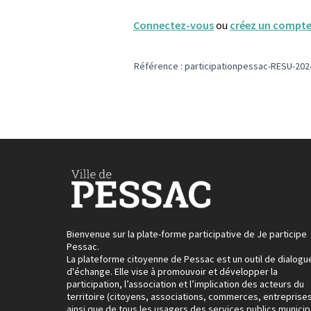
Connectez-vous
ou
créez un compt
Référence : participationpessac-RESU-202
Bienvenue sur la plate-forme participative de Je participe
Pessac.
La plateforme citoyenne de Pessac est un outil de dialogu
d'échange. Elle vise à promouvoir et développer la
participation, l’association et l’implication des acteurs du
territoire (citoyens, associations, commerces, entreprises
ainsi que de tous les usagers des services publics municip