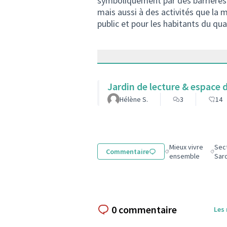
symboliquement par des barrières e
mais aussi à des activités que la 
public et pour les habitants du quar
Jardin de lecture & espace 
Hélène S.
3
14
Mieux vivre
Sect
Commentaire
Filtrer les résultats
Filtr
ensemble
Sar
0 commentaire
Les