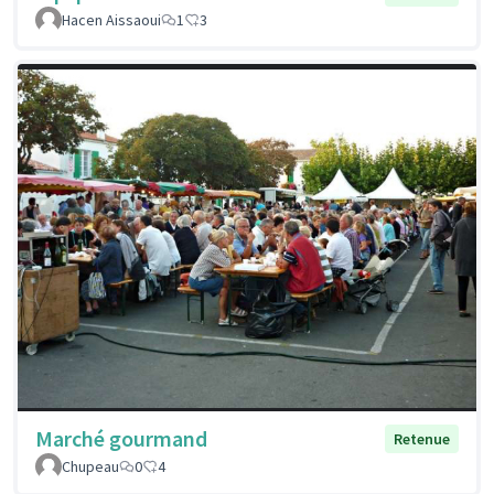
Hacen Aissaoui
1
3
Marché gourmand
Retenue
Chupeau
0
4