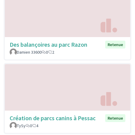
Des balançoires au parc Razon
Retenue
Damien 33600
0
2
Création de parcs canins à Pessac
Retenue
TySy
0
4