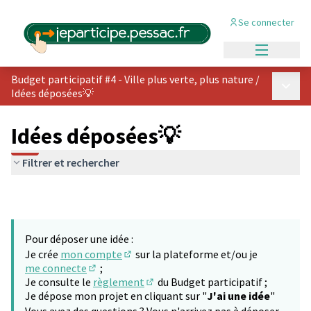
Se connecter
Menu princi
Budget participatif #4 - Ville plus verte, plus nature
/
Menu p
Idées déposées💡
Idées déposées💡
Filtrer et rechercher
Pour déposer une idée :
Je crée
mon compte
sur la plateforme et/ou je
(S'ouvre dans un nouvel onglet)
me connecte
;
(S'ouvre dans un nouvel onglet)
Je consulte le
règlement
du Budget participatif ;
(S'ouvre dans un nouvel onglet)
Je dépose mon projet en cliquant sur "
J'ai une idée
"