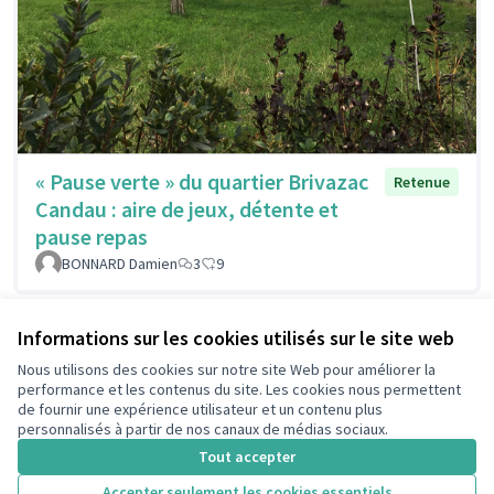
« Pause verte » du quartier Brivazac
Retenue
Candau : aire de jeux, détente et
pause repas
BONNARD Damien
3
9
Informations sur les cookies utilisés sur le site web
Voir toutes les idées retirées
Nous utilisons des cookies sur notre site Web pour améliorer la
performance et les contenus du site. Les cookies nous permettent
de fournir une expérience utilisateur et un contenu plus
Conditions d'utilisation
personnalisés à partir de nos canaux de médias sociaux.
Paramètres des cookies
Tout accepter
Accepter seulement les cookies essentiels