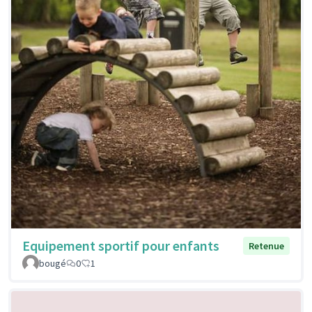
Equipement sportif pour enfants
Retenue
bougé
0
1