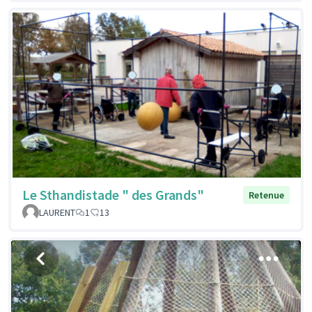
Le Sthandistade " des Grands"
Retenue
LAURENT
1
13