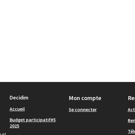
Decidim
Mon compte
Re
Accueil
Se connecter
Act
Budget participatif#5
Re
2025
Tél
e et