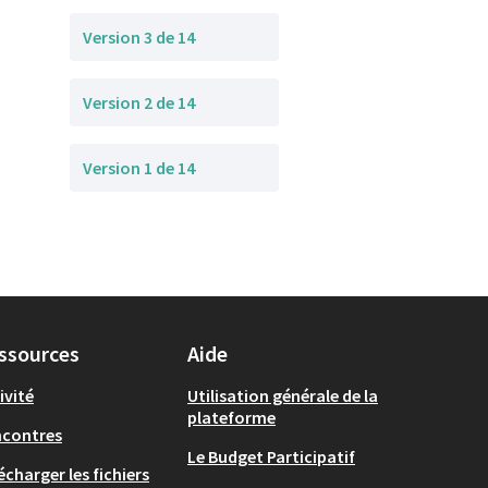
Version 3 de 14
Version 2 de 14
Version 1 de 14
ssources
Aide
ivité
Utilisation générale de la
plateforme
ncontres
Le Budget Participatif
écharger les fichiers