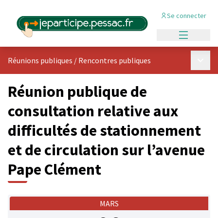
Se connecter
Menu princi
Menu p
Réunions publiques
/
Rencontres publiques
Réunion publique de
consultation relative aux
difficultés de stationnement
et de circulation sur l’avenue
Pape Clément
MARS