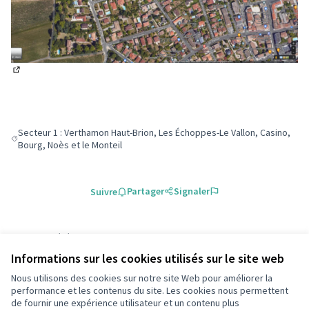
(S'ouvre dans un nouvel onglet)
Secteur 1 : Verthamon Haut-Brion, Les Échoppes-Le Vallon, Casino,
Filtrer les résultats pour le secteur : Secteur 1 : Verthamon Haut-Brion,
Bourg, Noès et le Monteil
Partager
Signaler
Suivre
Référence : participationpessac-MEET-2023-02-207
Numéro de version 4
(sur 4)
voir les autres versions
Informations sur les cookies utilisés sur le site web
Ajouter au calendrier
Nous utilisons des cookies sur notre site Web pour améliorer la
performance et les contenus du site. Les cookies nous permettent
de fournir une expérience utilisateur et un contenu plus
Conditions d'utilisation