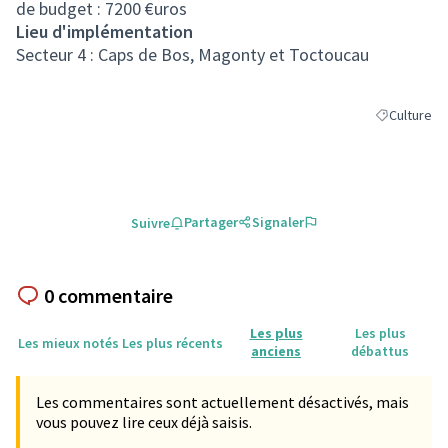
de budget : 7200 €uros
Lieu d'implémentation
Secteur 4 : Caps de Bos, Magonty et Toctoucau
Culture
Filtrer les r
Partager
Signaler
Suivre
0 commentaire
Les plus
Les plus
Les mieux notés
Les plus récents
anciens
débattus
Les commentaires sont actuellement désactivés, mais
vous pouvez lire ceux déjà saisis.