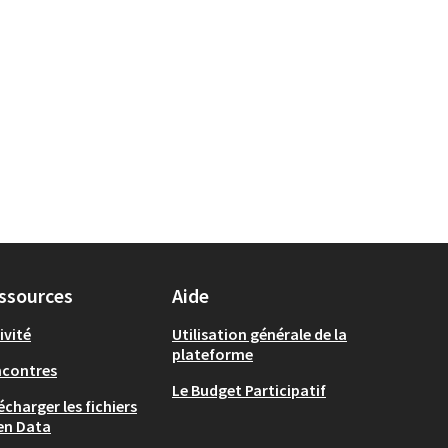
ssources
Aide
ivité
Utilisation générale de la
plateforme
ncontres
Le Budget Participatif
écharger les fichiers
en Data