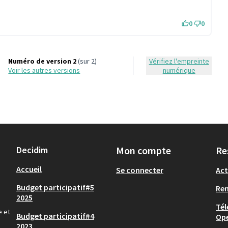
0
0
Numéro de version 2
(sur 2)
Vérifiez l'empreinte
voir les autres versions
numérique
Decidim
Mon compte
Re
Accueil
Se connecter
Act
Budget participatif#5
Re
2025
Tél
e et
Budget participatif#4
Op
2023