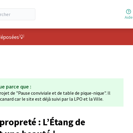
Aide
ateur
déposées💡
ue parce que :
ojet de "Pause conviviale et de table de pique-nique". Il
anard car le site est déjà suivi par la LPO et la Ville.
propreté : L’Étang de