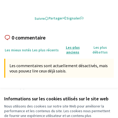
Partager
Signaler
Suivre
0 commentaire
Les plus
Les plus
Les mieux notés
Les plus récents
anciens
débattus
Les commentaires sont actuellement désactivés, mais
vous pouvez lire ceux déjà saisis.
Référence : participationpessac-PROP-2025-02-11072
Numéro de version 2
(sur 2)
voir les autres versions
Informations sur les cookies utilisés sur le site web
Vérifiez l'empreinte numérique
Nous utilisons des cookies sur notre site Web pour améliorer la
performance et les contenus du site. Les cookies nous permettent
de fournir une expérience utilisateur et un contenu plus
Conditions d'utilisation