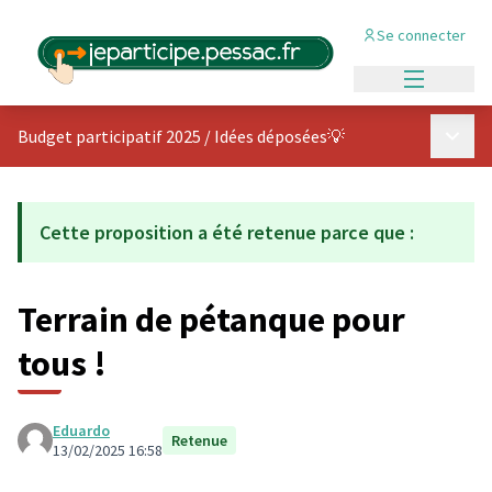
Se connecter
Menu princi
Menu p
Budget participatif 2025
/
Idées déposées💡
Cette proposition a été retenue parce que :
Terrain de pétanque pour
tous !
Eduardo
Retenue
13/02/2025 16:58