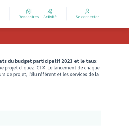
Rencontres
Activité
Se connecter
ats du budget participatif 2023 et le taux
ue projet cliquez
ICI
Le lancement de chaque
(S'ouvre dans un nouvel onglet)
s de projet, l'élu référent et les services de la