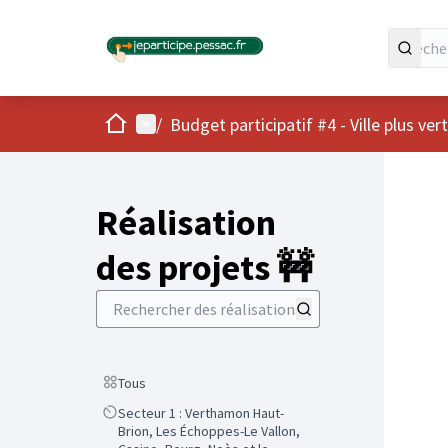
Accueil
Menu principal
/
Budget participatif #4 - Ville plus ver
Réalisation
des projets 🚧
Rechercher des réalisations
Scope
Tous
Scope
Secteur 1 : Verthamon Haut-
Brion, Les Échoppes-Le Vallon,