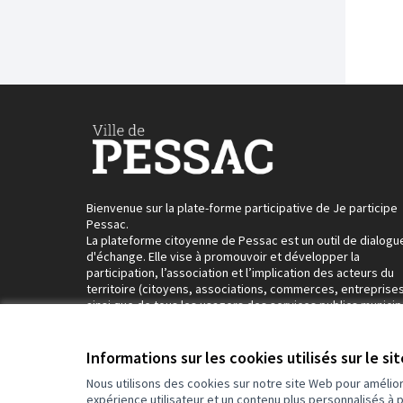
Bienvenue sur la plate-forme participative de Je participe
Pessac.
La plateforme citoyenne de Pessac est un outil de dialogu
d'échange. Elle vise à promouvoir et développer la
participation, l’association et l’implication des acteurs du
territoire (citoyens, associations, commerces, entreprises
ainsi que de tous les usagers des services publics municip
dans la construction de l’action publique pessacaise.
Informations sur les cookies utilisés sur le si
Nous utilisons des cookies sur notre site Web pour amélio
expérience utilisateur et un contenu plus personnalisés à 