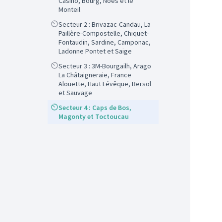
Casino, Bourg, Noès et le
Monteil
Scope
Secteur 2 : Brivazac-Candau, La
Paillère-Compostelle, Chiquet-
Fontaudin, Sardine, Camponac,
Ladonne Pontet et Saige
Scope
Secteur 3 : 3M-Bourgailh, Arago
La Châtaigneraie, France
Alouette, Haut Lévêque, Bersol
et Sauvage
Scope
Secteur 4 : Caps de Bos,
Magonty et Toctoucau