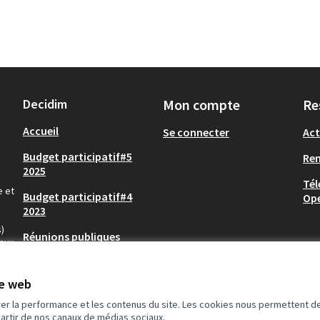
Decidim
Mon compte
Re
Accueil
Se connecter
Act
Budget participatif#5
Re
2025
Tél
e et
Budget participatif#4
Op
2023
)
Réunions publiques
aux,
Participation de
proximité
te web
rer la performance et les contenus du site. Les cookies nous permettent de
partir de nos canaux de médias sociaux.