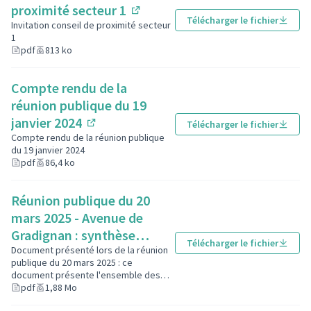
proximité secteur 1
Télécharger le fichier
(S'ouvre dans un nouvel ongle
Invitation conseil de proximité secteur
1
pdf
813 ko
Compte rendu de la
réunion publique du 19
janvier 2024
Télécharger le fichier
(S'ouvre dans un nouvel onglet)
Compte rendu de la réunion publique
du 19 janvier 2024
pdf
86,4 ko
Réunion publique du 20
mars 2025 - Avenue de
Gradignan : synthèse
Télécharger le fichier
mesures acoustiques et
Document présenté lors de la réunion
publique du 20 mars 2025 : ce
comptages routiers
document présente l'ensemble des
(S'ouvre dans un nouvel ongle
mesures acoustiques effectuées, ainsi
pdf
1,88 Mo
que les comptages routiers de