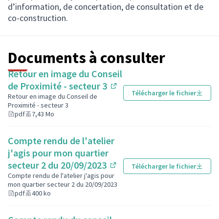
d’information, de concertation, de consultation et de
co-construction.
Documents à consulter
Retour en image du Conseil
de Proximité - secteur 3
Télécharger le fichier
(S'ouvre dans un nouvel o
Retour en image du Conseil de
Proximité - secteur 3
pdf
7,43 Mo
Compte rendu de l'atelier
j'agis pour mon quartier
secteur 2 du 20/09/2023
Télécharger le fichier
(S'ouvre dans un nouvel o
Compte rendu de l'atelier j'agis pour
mon quartier secteur 2 du 20/09/2023
pdf
400 ko