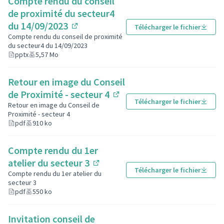
Compte rendu du conseil
de proximité du secteur4
du 14/09/2023
Télécharger le fichier
(S'ouvre dans un nouvel onglet)
Compte rendu du conseil de proximité
du secteur4 du 14/09/2023
pptx
5,57 Mo
Retour en image du Conseil
de Proximité - secteur 4
Télécharger le fichier
(S'ouvre dans un nouvel o
Retour en image du Conseil de
Proximité - secteur 4
pdf
910 ko
Compte rendu du 1er
atelier du secteur 3
Télécharger le fichier
(S'ouvre dans un nouvel ongle
Compte rendu du 1er atelier du
secteur 3
pdf
550 ko
Invitation conseil de