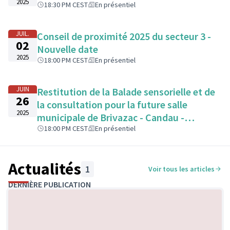
2025
18:30 PM CEST
En présentiel
JUIL.
Conseil de proximité 2025 du secteur 3 -
02
Nouvelle date
2025
18:00 PM CEST
En présentiel
JUIN
Restitution de la Balade sensorielle et de
26
la consultation pour la future salle
2025
municipale de Brivazac - Candau -
Compostelle - Campus
18:00 PM CEST
En présentiel
Actualités
1
Voir tous les articles
DERNIÈRE PUBLICATION