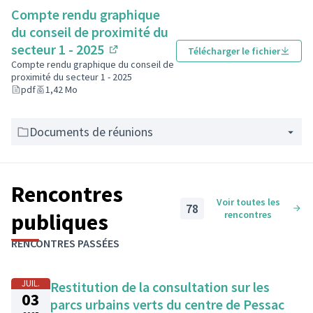
novembre 2024
Compte rendu graphique
du conseil de proximité du
secteur 1 - 2025
Télécharger le fichier
(S'ouvre dans un nouvel onglet)
Compte rendu graphique du conseil de
proximité du secteur 1 - 2025
pdf
1,42 Mo
Documents de réunions
Rencontres
Voir toutes les
78
publiques
rencontres
Passer la carte
Leaflet
|
©
OpenStreetMap
contributors
L'élément suivant est une carte qui présente les éléments de cet
RENCONTRES PASSÉES
+
−
JUIL.
Restitution de la consultation sur les
03
parcs urbains verts du centre de Pessac