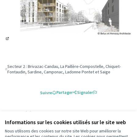
(S'ouvre dans un nouvel onglet)
Secteur 2 : Brivazac-Candau, La Paillère-Compostelle, Chiquet-
Filtrer les résultats pour le secteur : Secteur 2 : Brivazac-Candau, La 
Fontaudin, Sardine, Camponac, Ladonne Pontet et Saige
Partager
Signaler
Suivre
Référence : participationpessac-MEET-2023-02-205
Numéro de version 5
(sur 5)
voir les autres versions
Informations sur les cookies utilisés sur le site web
Ajouter au calendrier
Nous utilisons des cookies sur notre site Web pour améliorer la
performance et les contenus du site. Les cookies nous permettent