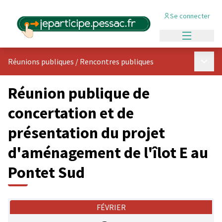
Se connecter
Menu princi
Menu p
Réunions publiques
/
Rencontres publiques
Réunion publique de
concertation et de
présentation du projet
d'aménagement de l'îlot E au
Pontet Sud
FÉVRIER