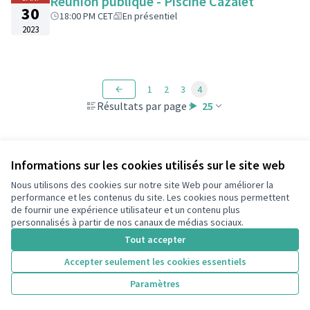
Réunion publique - Piscine Cazalet
30
18:00 PM CET
En présentiel
2023
1
2
3
4
Résultats par page :
25
Informations sur les cookies utilisés sur le site web
Voir toutes les rencontres annulées
Nous utilisons des cookies sur notre site Web pour améliorer la
performance et les contenus du site. Les cookies nous permettent
de fournir une expérience utilisateur et un contenu plus
Conditions d'utilisation
personnalisés à partir de nos canaux de médias sociaux.
Paramètres des cookies
Tout accepter
Accepter seulement les cookies essentiels
Licence Cre
(Lien extern
Paramètres
(Lien externe)
Site réalisé grâce au
logiciel libre Decidim
.
(Lien externe)