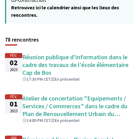
co-construction.
Retrouvez ici le calendrier ainsi que les lieux des
rencontres.
78 rencontres
FÉV.
Réunion publique d'information dans le
02
cadre des travaux de l'école élémentaire
2023
Cap de Bos
17:30 PM CET
En présentiel
FÉV.
Atelier de concertation "Equipements /
01
Services / Commerces" dans le cadre du
2023
Plan de Renouvellement Urbain du
quartier de Saige
14:00 PM CET
En présentiel
JAN.