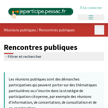
Se connecter
Menu princi
Menu p
Réunions publiques
/
Rencontres publiques
Rencontres publiques
Filtrer et rechercher
Passer la carte
Leaflet
|
©
OpenStreetMap
contributors
L'élément suivant est une carte qui présente les éléments de cet
+
Les réunions publiques sont des démarches
−
participatives qui peuvent porter sur des thématiques
particulières ou s’inscrire dans la stratégie de
participation citoyenne, par exemple des réunions
d’information, de concertation, de consultation et de